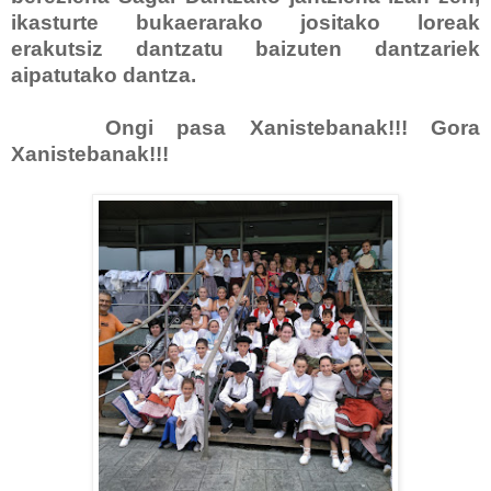
ikasturte bukaerarako jositako loreak
erakutsiz dantzatu baizuten dantzariek
aipatutako dantza.
Ongi pasa Xanistebanak!!! Gora
Xanistebanak!!!