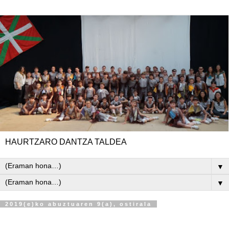
HAURTZARO DANTZA TALDEA
▼
▼
2019(e)ko abuztuaren 9(a), ostirala