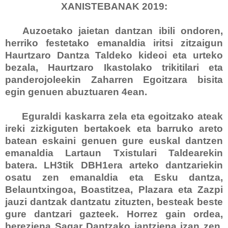
XANISTEBANAK 2019:
Auzoetako jaietan dantzan ibili ondoren,
herriko festetako emanaldia iritsi zitzaigun
Haurtzaro Dantza Taldeko kideoi eta urteko
bezala, Haurtzaro Ikastolako trikitilari eta
panderojoleekin Zaharren Egoitzara bisita
egin genuen abuztuaren 4ean.
Eguraldi kaskarra zela eta egoitzako ateak
ireki zizkiguten bertakoek eta barruko areto
batean eskaini genuen gure euskal dantzen
emanaldia Lartaun Txistulari Taldearekin
batera. LH3tik DBH1era arteko dantzariekin
osatu zen emanaldia eta Esku dantza,
Belauntxingoa, Boastitzea, Plazara eta Zazpi
jauzi dantzak dantzatu zituzten, besteak beste
gure dantzari gazteek. Horrez gain ordea,
bereziena Sagar Dantzako jantziena izan zen,