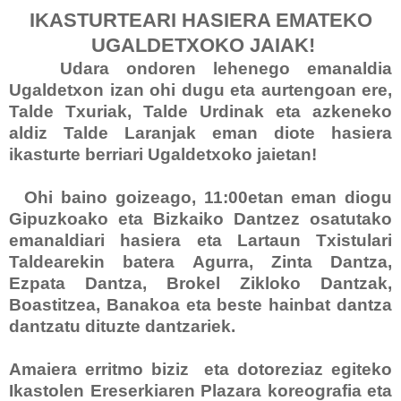
IKASTURTEARI HASIERA EMATEKO
UGALDETXOKO JAIAK!
Udara ondoren lehenego emanaldia
Ugaldetxon izan ohi dugu eta aurtengoan ere,
Talde Txuriak, Talde Urdinak eta azkeneko
aldiz Talde Laranjak eman diote hasiera
ikasturte berriari Ugaldetxoko jaietan!
Ohi baino goizeago, 11:00etan eman diogu
Gipuzkoako eta Bizkaiko Dantzez osatutako
emanaldiari hasiera eta Lartaun Txistulari
Taldearekin batera Agurra, Zinta Dantza,
Ezpata Dantza, Brokel Zikloko Dantzak,
Boastitzea, Banakoa eta beste hainbat dantza
dantzatu dituzte dantzariek.
Amaiera erritmo biziz eta dotoreziaz egiteko
Ikastolen Ereserkiaren Plazara koreografia eta