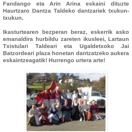
Fandango eta Arin Arina eskaini dituzte
Haurtzaro Dantza Taldeko dantzariek txukun-
txukun.
Ikasturtearen bezperan beraz, eskerrik asko
emanaldira hurbildu zareten ikusleei, Lartaun
Txistulari Taldeari eta Ugaldetxoko Jai
Batzordeari plaza honetan dantzatzeko aukera
eskaintzeagatik! Hurrengo urtera arte!