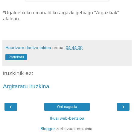
*Ugaldetxoko emanaldiko argazki gehiago "Argazkiak"
atalean.
Haurtzaro dantza taldea
ordua:
04:44:00
Partekatu
iruzkinik ez:
Argitaratu iruzkina
‹
›
Orri nagusia
Ikusi web-bertsioa
Blogger
zerbitzuak eskainia.