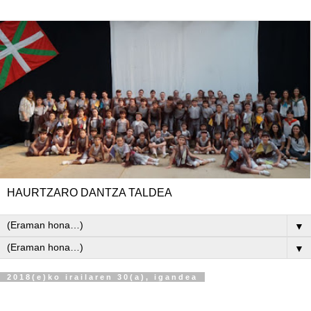
HAURTZARO DANTZA TALDEA
▼
▼
2018(e)ko irailaren 30(a), igandea