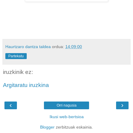
Haurtzaro dantza taldea
ordua:
14:09:00
Partekatu
iruzkinik ez:
Argitaratu iruzkina
‹
›
Orri nagusia
Ikusi web-bertsioa
Blogger
zerbitzuak eskainia.