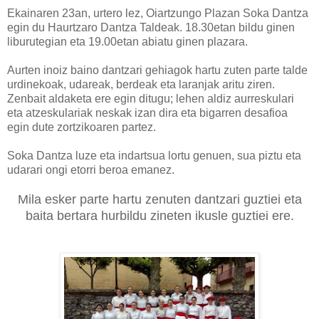
Ekainaren 23an, urtero lez, Oiartzungo Plazan Soka Dantza
egin du Haurtzaro Dantza Taldeak. 18.30etan bildu ginen
liburutegian eta 19.00etan abiatu ginen plazara.
Aurten inoiz baino dantzari gehiagok hartu zuten parte talde
urdinekoak, udareak, berdeak eta laranjak aritu ziren.
Zenbait aldaketa ere egin ditugu; lehen aldiz aurreskulari
eta atzeskulariak neskak izan dira eta bigarren desafioa
egin dute zortzikoaren partez.
Soka Dantza luze eta indartsua lortu genuen, sua piztu eta
udarari ongi etorri beroa emanez.
Mila esker parte hartu zenuten dantzari guztiei eta
baita bertara hurbildu zineten ikusle guztiei ere.