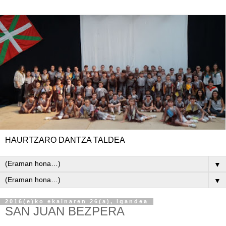
HAURTZARO DANTZA TALDEA
▼
▼
2016(e)ko ekainaren 26(a), igandea
SAN JUAN BEZPERA